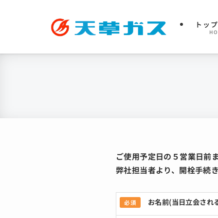
トッ
H
ご使用予定日の５営業日前
弊社担当者より、開栓手続
お名前(当日立会され
必須